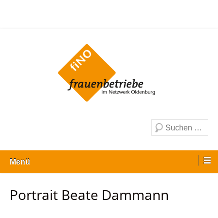
Zum
Inhalt
wechseln
Frauenbetriebe im Netzwerk Oldenburg e.
V.
Suche
Menü
Portrait Beate Dammann