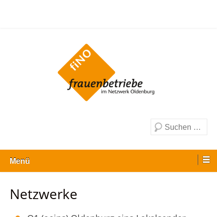
Zum
Inhalt
wechseln
Frauenbetriebe im Netzwerk Oldenburg e.
V.
Suche
Menü
Netzwerke